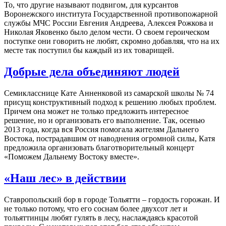
То, что другие называют подвигом, для курсантов
Воронежского института Государственной противопожарной
службы МЧС России Евгения Андреева, Алексея Рожкова и
Николая Яковенко было делом чести. О своем героическом
поступке они говорить не любят, скромно добавляя, что на их
месте так поступил бы каждый из их товарищей.
Добрые дела объединяют людей
Семикласснице Кате Анненковой из самарской школы № 74
присущ конструктивный подход к решению любых проблем.
Причем она может не только предложить интересное
решение, но и организовать его выполнение. Так, осенью
2013 года, когда вся Россия помогала жителям Дальнего
Востока, пострадавшим от наводнения огромной силы, Катя
предложила организовать благотворительный концерт
«Поможем Дальнему Востоку вместе».
«Наш лес» в действии
Ставропольский бор в городе Тольятти – гордость горожан. И
не только потому, что его соснам более двухсот лет и
тольяттинцы любят гулять в лесу, наслаждаясь красотой