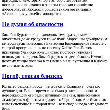
природы. С некоторых пор этот бор стал объектом
постоянного внимания и защиты горожан и особенно
добровольцев Городской общественной организации
«Ассоциация учащейся молодежи».
Не думая об опасности
Зимой в Бурятии очень холодно. Температура может
опускаться до 48 градусов ниже нуля. Морозным декабрьским
вечером десятиклассница Екатерина Бадмацыренова вместе с
сестрой прогуливались по поселку Хойто-Бэе. В этом
пригороде Улан-Удэ большинство построек горожане
используют как дачи. Зимой редко кто здесь бывает. Именно
поэтому улицы поселка в тот вечер были пустынны и в домах
не светились окна.
Погиб, спасая близких
Когда-то уездный город – теперь село Крапивна – знавало
лучшие дни. В свое время село было разделено пополам
пересекающим его радиоактивным ливнем, принесенным
атмосферным фронтом из далекого Чернобыля. А сейчас село
живет спокойно и неторопливо. Но и сюда иногда заглядывает
беда.