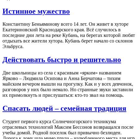
Истинное мужество
Константину Беньяминову всего 14 лет. Он живет в хуторе
Екатериновский Краснодарского края. Всё случилось в
последние дни лета на реке Кубань, на берегах которой любят
отдыхать все жители хутора. Кубань берет начало со склонов
Эльбруса.
Действовать быстро и решительно
Две школьницы из села с красивым «ярким» названием
Ярково – Людмила Осипова и Анна Берчатова – тихим
майским вечером вышли на прогулку. Как и у всех девчонок,
разговоров у них было немало. Но странные звуки заставили
их примолкнуть и прислушаться: кто-то звал на помощь.
Спасать людей – семейная традиция
Студент первого курса Солнечногорского техникума
отраслевых технологий Максим Бессонов возвращался после
учебы домой. Родной поселок был привычно безлюден.
Дорога к дому шла мимо пруда – излюбленного места для игр