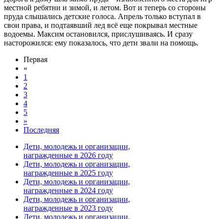
местной ребятни и зимой, и летом. Вот и теперь со стороны
пруда слышались детские голоса. Апрель только вступал в
свои права, и подтаявший лед всё еще покрывал местные
водоемы. Максим остановился, прислушиваясь. И сразу
насторожился: ему показалось, что дети звали на помощь.
Первая
«
1
2
3
4
5
»
Последняя
Дети, молодежь и организации,
награжденные в 2026 году
Дети, молодежь и организации,
награжденные в 2025 году
Дети, молодежь и организации,
награжденные в 2024 году
Дети, молодежь и организации,
награжденные в 2023 году
Дети, молодежь и организации,