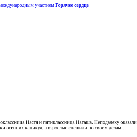
с международным участием
Горячее сердце
роклассница Настя и пятиклассница Наташа. Неподалеку оказал
ьки осенних каникул, а взрослые спешили по своим делам…