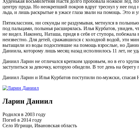
Худенькая восьмилетняя Настя долго пробовала ножкой лед, п
центру пруда. Но неокрепший покров вдруг треснул у нее под н
льда, и лишь раскрытые в ужасе глаза звали на помощь. Это и 
Пятиклассник, ни секунды не раздумывая, метнулся в полынью, 
под пальцами, полынья расширялась. Илья Курбатов, увидев, ч
не видел. Наконец, Наташа, придя в себя от ступора, побежала
неизвестно. Для детей, сражавшихся с холодной водой, эти ми
вытащили из воды подоспевшие на помощь взрослые, но Даниил
Даниила, которому лишь месяц назад исполнилось 11 лет, не уд
Даниил Ларин не отличался крепким здоровьем, но в его хрупко
заступиться за девочку, которую обидели. В тот день на берег
Даниил Ларин и Илья Курбатов поступили по-мужски, спасая Н
Ларин Даниил
Родился в 2003 году
Погиб в 2014 году
Село Игрищи, Ивановская область