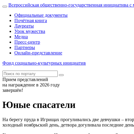
Всероссийская общественно-государственная инициатива 
Официальные документы
Почётная книга
Лауреаты
Урок мужества
Медиа
Пресс-центр
Партнеры
Онлайн-представление
Фонд
социально-культурных
инициатив
Прием представлений
на награждение в 2026 году
завершён!
Юные спасатели
На берегу пруда в Игрищах прогуливались две девчушки – вто
холодный ноябрьский день, детвора догуливала последние ден