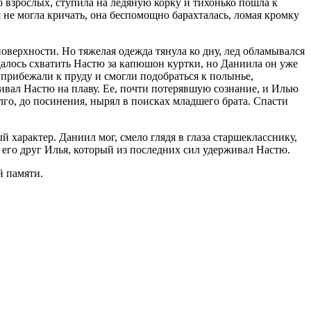
 взрослых, ступила на ледяную корку и тихонько пошла к
 не могла кричать, она беспомощно барахталась, ломая кромку
оверхности. Но тяжелая одежда тянула ко дну, лед обламывался
удалось схватить Настю за капюшон куртки, но Даниила он уже
 прибежали к пруду и смогли подобраться к полынье,
живал Настю на плаву. Ее, почти потерявшую сознание, и Илью
го, до посинения, нырял в поисках младшего брата. Спасти
 характер. Даниил мог, смело глядя в глаза старшекласснику,
и его друг Илья, который из последних сил удерживал Настю.
й памяти.