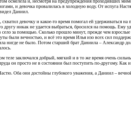
отом осмелела и, несмотря на предупреждения проходивших мимо
огами, и девочка провалилась в холодную воду. От испуга Настя
увидел Даниил.
схватил девочку и какое-то время помогал ей удерживаться на п
то другу никак не удается выбраться, бросился на помощь. Ему 
 в село за помощью. Сколько прошло минут, прежде чем взрослые
нуты были вечностью, и всё это время Илья изо всех сил поддер
а нигде не было. Потом старший брат Даниила – Александр дол
алось.
м теле заключался добрый, мягкий и в то же время очень сильный
у пруда он просто не в состоянии был поступить по-другому. Как 
астю. Оба они достойны глубокого уважения, а Даниил – вечно