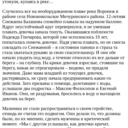
утонули, купаясь в реке…
Случилось все на необорудованном пляже реки Воронеж в
районе села Новоникольское Мичуринского района. 12-летняя
Снежанна Балашова спокойно плавала на надувном баллоне.
Вдруг неустойчивый круг перевернулся, и не умевшая
плавать девочка начала тонуть. Оказавшаяся поблизости
Надежда Гончарова, которой уже исполнилось 19 лет,
попыталась помочь девочке. Надя умела плавать, но не смогла
совладать со Снежанной – в состоянии паники и страха та
стала хвататься руками за свою спасительницу. И они обе
начали уходить под воду, а течение относило их все дальше от
берега – на глубину. На крики девочек взрослые, стоявшие на
берегу, никак не отреагировали – видимо, не придали
значения. Даже мама младшей из тонущих девочек,
растерявшись, не сразу начала предпринимать какие-то
действия. Зато призывы о помощи, долетавшие с воды,
услышали два подростка – Максим Филосопов и Евгений
Иванов. Они, не раздумывая, бросились в воду и вытащили
девочек на берег.
Мальчики не стали распространяться о своем геройстве,
отнюдь не считая это подвигом. Они делали то, что должны
были, по их мнению, сделать мужчины в критический
момент. «Мы с другом услышали, как девочки кричат,