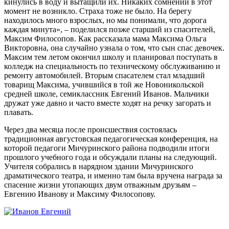
кинулись в воду и вытащили их. Никаких сомнений в этот
момент не возникло. Страха тоже не было. На берегу
находилось много взрослых, но мы понимали, что дорога
каждая минута», – поделился позже старший из спасителей,
Максим Филосопов. Как рассказала мама Максима Ольга
Викторовна, она случайно узнала о том, что сын спас девочек.
Максим тем летом окончил школу и планировал поступать в
колледж на специальность по техническому обслуживанию и
ремонту автомобилей. Вторым спасателем стал младший
товарищ Максима, учившийся в той же Новоникольской
средней школе, семиклассник Евгений Иванов. Мальчики
дружат уже давно и часто вместе ходят на речку загорать и
плавать.
Через два месяца после происшествия состоялась
традиционная августовская педагогическая конференция, на
которой педагоги Мичуринского района подводили итоги
прошлого учебного года и обсуждали планы на следующий.
Учителя собрались в нарядном здании Мичуринского
драматического театра, и именно там была вручена награда за
спасение жизни утопающих двум отважным друзьям –
Евгению Иванову и Максиму Филосопову.