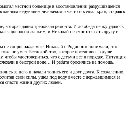
 помогал местной больнице в восстановлении разрушившейся
ославным верующим человеком и часто посещал храм, стараясь
, которая давно требовала ремонта. И до обеда печку удалось
дался довольно жарким, и Николай не смог отказать другу и
кем не сопровождаемые. Николай с Родионом понимали, что
 тоже не умел. Беспокойство, которое поселилось в душе
, чтобы удостовериться, что с детьми все в порядке. Интуиция
 исчезали в быстрой воде… И ребята бросились на помощь.
ились за него и начали топить его и друг друга. К сожалению,
рассчитав свои силы, ушел под воду вместе с державшимися за
ся спасти жизни других людей.