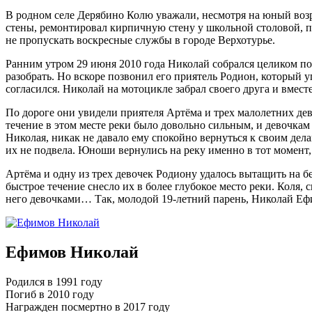
В родном селе Дерябино Колю уважали, несмотря на юный возр
стены, ремонтировал кирпичную стену у школьной столовой, п
не пропускать воскресные службы в городе Верхотурье.
Ранним утром 29 июня 2010 года Николай собрался целиком пос
разобрать. Но вскоре позвонил его приятель Родион, который у
согласился. Николай на мотоцикле забрал своего друга и вмест
По дороге они увидели приятеля Артёма и трех малолетних де
течение в этом месте реки было довольно сильным, и девочкам
Николая, никак не давало ему спокойно вернуться к своим дела
их не подвела. Юноши вернулись на реку именно в тот момент, 
Артёма и одну из трех девочек Родиону удалось вытащить на бе
быстрое течение снесло их в более глубокое место реки. Коля, 
него девочками… Так, молодой 19-летний парень, Николай Ефи
Ефимов Николай
Родился в 1991 году
Погиб в 2010 году
Награжден посмертно в 2017 году