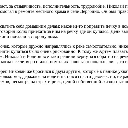
аст, за отзывчивость, исполнительность, трудолюбие. Николай
омогал в ремонте местного храма в селе Дерябино. Он был прав
вятить себя домашним делам: наконец-то поправить печку в доме
говорил Колю приехать за ним на речку, где он купался. День вы
е они поехали в сторону дома.
вочек, которые дружно направлялись к реке самостоятельно, ни
 идти купаться было очень рискованно. К тому же Артём плавать
м. Николай и Родион все-таки решили вернуться обратно на речку
когда все четверо стали тонуть: их головы то показывались, то
рег. Николай же бросился к двум другим, которые в панике ухват
сколько мог, держался на воде и пытался спасти девочек, но, не 
мов, несмотря на страх и риск, ценой собственной жизни пытал