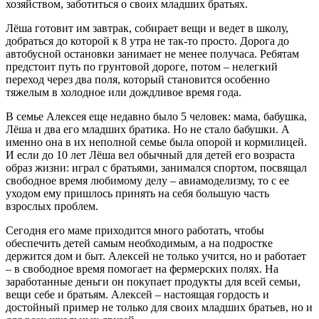
хозяйством, заботиться о своих младших братьях.
Лёша готовит им завтрак, собирает вещи и ведет в школу,
добраться до которой к 8 утра не так-то просто. Дорога до
автобусной остановки занимает не менее получаса. Ребятам
предстоит путь по грунтовой дороге, потом – нелегкий
переход через два поля, который становится особенно
тяжелым в холодное или дождливое время года.
В семье Алексея еще недавно было 5 человек: мама, бабушка,
Лёша и два его младших братика. Но не стало бабушки. А
именно она в их неполной семье была опорой и кормилицей.
И если до 10 лет Лёша вел обычный для детей его возраста
образ жизни: играл с братьями, занимался спортом, посвящал
свободное время любимому делу – авиамоделизму, то с ее
уходом ему пришлось принять на себя большую часть
взрослых проблем.
Сегодня его маме приходится много работать, чтобы
обеспечить детей самым необходимым, а на подростке
держится дом и быт. Алексей не только учится, но и работает
– в свободное время помогает на фермерских полях. На
заработанные деньги он покупает продукты для всей семьи,
вещи себе и братьям. Алексей – настоящая гордость и
достойный пример не только для своих младших братьев, но и