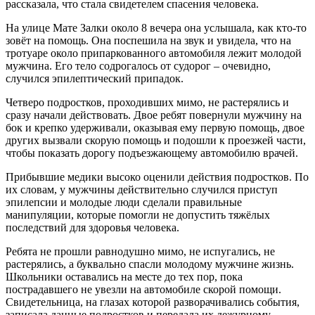
рассказала, что стала свидетелем спасения человека.
На улице Мате Залки около 8 вечера она услышала, как кто-то
зовёт на помощь. Она поспешила на звук и увидела, что на
тротуаре около припаркованного автомобиля лежит молодой
мужчина. Его тело содрогалось от судорог – очевидно,
случился эпилептический припадок.
Четверо подростков, проходивших мимо, не растерялись и
сразу начали действовать. Двое ребят повернули мужчину на
бок и крепко удерживали, оказывая ему первую помощь, двое
других вызвали скорую помощь и подошли к проезжей части,
чтобы показать дорогу подъезжающему автомобилю врачей.
Прибывшие медики высоко оценили действия подростков. По
их словам, у мужчины действительно случился приступ
эпилепсии и молодые люди сделали правильные
манипуляции, которые помогли не допустить тяжёлых
последствий для здоровья человека.
Ребята не прошли равнодушно мимо, не испугались, не
растерялись, а буквально спасли молодому мужчине жизнь.
Школьники оставались на месте до тех пор, пока
пострадавшего не увезли на автомобиле скорой помощи.
Свидетельница, на глазах которой разворачивались события,
записала данные подростков и передала их дежурному