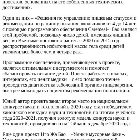
проектов, основанных на его собственных технических
достижениях.
Один из них – «Решения по управлению пищевым статусом и
рекомендации по рациону питания школьников от 4 до 14 лет
с помощью программного обеспечения Caremeal». Бао занялся
этой проблемой, поскольку число детей, имеющих лишний
вес, во Вьетнаме постоянно растёт: с 2000 по 2015 год
распространённость избыточной массы тела среди детей
увеличилась более чем в четыре раза.
Программное обеспечение, применяющееся в проекте,
является оптимальным инструментом и помогает
сбалансировать питание детей. Проект работает в школах,
интернатах, его ценят медики – с его помощью точнее
проводится диагностика заболеваний органов пищеварения,
быстрее можно дать пациентам рекомендации по питанию.
Юный автор проекта занял второе место на национальном
конкурсе науки и технологий в 2020 году, стал победителем
ханойского конкурса науки и технологий по итогам учебного
года 2020–2021, получил золотую медаль конкурса науки и
технологий, проходившего на Тайване в декабре 2020 года.
Ещё один проект Нго Жа Бао – «Умные мусорные баки».
Утилизация отходов по-прежнему является огромной