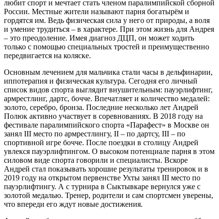
любит спорт и мечтает стать членом паралимпийской сборной
России. Местные жители называют парня богатырём и
гордятся им. Ведь физическая сила у него от природы, а воля
и умение трудиться – в характере. При этом жизнь для Андрея
– это преодоление. Имея диагноз ДЦП, он может ходить
только с помощью специальных тростей и преимущественно
передвигается на коляске.
Основным лечением для мальчика стали часы в дельфинарии,
иппотерапия и физическая культура. Сегодня его личный
список видов спорта выглядит внушительным: пауэрлифтинг,
армрестлинг, дартс, бочче. Впечатляет и количество медалей:
золото, серебро, бронза. Последние несколько лет Андрей
Полюк активно участвует в соревнованиях. В 2018 году на
фестивале паралимпийского спорта «Парафест» в Москве он
занял III место по армрестлингу, II – по дартсу, III – по
спортивной игре бочче. После поездки в столицу Андрей
увлекся пауэрлифтингом. О высоком потенциале парня в этом
силовом виде спорта говорили и специалисты. Вскоре
Андрей стал показывать хорошие результаты тренировок и в
2019 году на открытом первенстве Ухты занял III место по
пауэрлифтингу. А с турнира в Сыктывкаре вернулся уже с
золотой медалью. Тренер, родители и сам спортсмен уверены,
что впереди его ждут новые достижения.