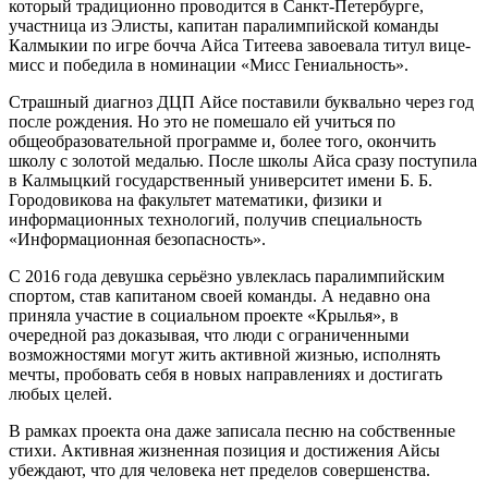
который традиционно проводится в Санкт-Петербурге,
участница из Элисты, капитан паралимпийской команды
Калмыкии по игре бочча Айса Титеева завоевала титул вице-
мисс и победила в номинации «Мисс Гениальность».
Страшный диагноз ДЦП Айсе поставили буквально через год
после рождения. Но это не помешало ей учиться по
общеобразовательной программе и, более того, окончить
школу с золотой медалью. После школы Айса сразу поступила
в Калмыцкий государственный университет имени Б. Б.
Городовикова на факультет математики, физики и
информационных технологий, получив специальность
«Информационная безопасность».
С 2016 года девушка серьёзно увлеклась паралимпийским
спортом, став капитаном своей команды. А недавно она
приняла участие в социальном проекте «Крылья», в
очередной раз доказывая, что люди с ограниченными
возможностями могут жить активной жизнью, исполнять
мечты, пробовать себя в новых направлениях и достигать
любых целей.
В рамках проекта она даже записала песню на собственные
стихи. Активная жизненная позиция и достижения Айсы
убеждают, что для человека нет пределов совершенства.