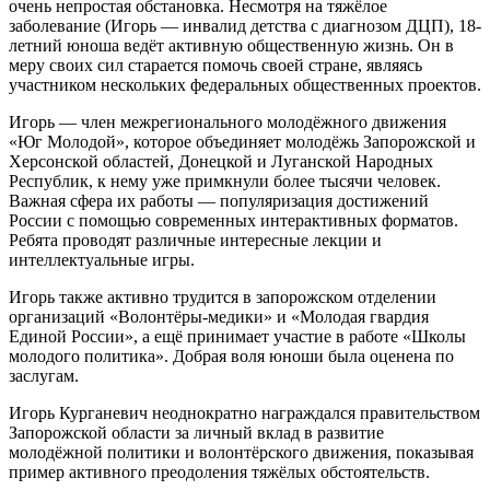
очень непростая обстановка. Несмотря на тяжёлое
заболевание (Игорь — инвалид детства с диагнозом ДЦП), 18-
летний юноша ведёт активную общественную жизнь. Он в
меру своих сил старается помочь своей стране, являясь
участником нескольких федеральных общественных проектов.
Игорь — член межрегионального молодёжного движения
«Юг Молодой», которое объединяет молодёжь Запорожской и
Херсонской областей, Донецкой и Луганской Народных
Республик, к нему уже примкнули более тысячи человек.
Важная сфера их работы — популяризация достижений
России с помощью современных интерактивных форматов.
Ребята проводят различные интересные лекции и
интеллектуальные игры.
Игорь также активно трудится в запорожском отделении
организаций «Волонтёры-медики» и «Молодая гвардия
Единой России», а ещё принимает участие в работе «Школы
молодого политика». Добрая воля юноши была оценена по
заслугам.
Игорь Курганевич неоднократно награждался правительством
Запорожской области за личный вклад в развитие
молодёжной политики и волонтёрского движения, показывая
пример активного преодоления тяжёлых обстоятельств.