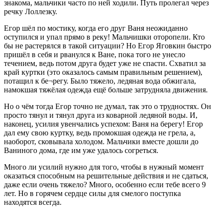
знакома, мальчики часто по ней ходили. Путь пролегал через
речку Лоллезку.
Егор шёл по мостику, когда его друг Ваня неожиданно
оступился и упал прямо в реку! Мальчишки оторопели. Кто
бы не растерялся в такой ситуации? Но Егор Яговкин быстро
пришёл в себя и рванулся к Ване, пока того не унесло
течением, ведь потом друга будет уже не спасти. Схватил за
край куртки (это оказалось самым правильным решением),
потащил к бе¬регу. Было тяжело, ледяная вода обжигала,
намокшая тяжёлая одежда ещё больше затрудняла движения.
Но о чём тогда Егор точно не думал, так это о трудностях. Он
просто тянул и тянул друга из коварной ледяной воды. И,
наконец, усилия увенчались успехом: Ваня на берегу! Егор
дал ему свою куртку, ведь промокшая одежда не грела, а,
наоборот, сковывала холодом. Мальчики вместе дошли до
Ваниного дома, где им уже удалось согреться.
Много ли усилий нужно для того, чтобы в нужный момент
оказаться способным на решительные действия и не сдаться,
даже если очень тяжело? Много, особенно если тебе всего 9
лет. Но в горячем сердце силы для смелого поступка
находятся всегда.